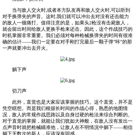
当与敌人交火时,或者本方队友再和敌人交火时,可以听到
对手换弹夹的声音。这时,我们就可以冲出去对没有还击能力
的敌人一顿痛打。值得注意的是，如果头2枪没有击毙敌人，
就会留出时间给敌人更换手枪来还击。因此，这个作战技巧的
时机掌握非常重要。我们必须对每种枪械换弹夹的时间有很准
确的估计——我们一定要在对手刚打完最后一颗子弹”咔”的那
一声就要冲出去开火。
躺下声
切刀声
此外，直觉也是大家应该掌握的技巧。这个直觉，并不是
凭空瞎想。而是我们根据长时间的作战心得，熟悉的地图情
况，敌人的常规作战思路以及自身过硬的枪法来综合判断的。
对于直觉的掌握，就能让我们犹如大神般，在敌人没有发出一
点声音时就把枪械瞄准他，让敌人在不明情况中躺下——相信
躺下无数次的新人，应该深有同感。