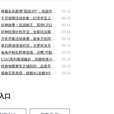
终极生化新增“双BUFF”，实战中的神仙搭配解析！
03-13
十月假期活动合集：幻灵夺宝上线+诛仙剑阵最后一轮！
03-13
封神故事！近战称王，双持CZS2-魔礼寿真实测评！
03-13
封神狂潮火热开启，全新玩法规则助你轻松通关
03-13
万化市集活动来袭，超多万化同时登场！
03-13
单日两场强强对话，大梦对决天意，子画直面时涯
03-13
兔兔中秋礼即将登场，沙鹰-宇航兔兔、闪光弹-宇航兔兔免费返场！
03-13
G3A3系列逐渐崛起，高额伤害小图必备！
03-13
经典地图赛车之城回归，品质升级点位优化带来新体验
03-13
孤狼完美表现，成都AG击败WE
03-13
入口