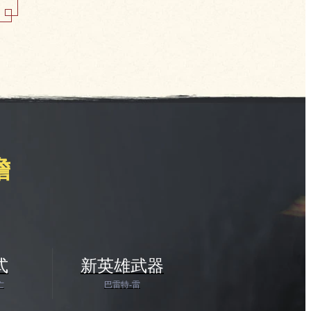
瞻
式
新英雄武器
亡
巴雷特-雷