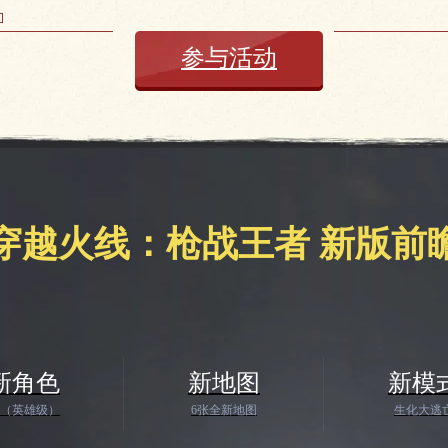
参与活动
穿越火线：枪战王者 新版前
新角色
新地图
新模
（英雄级）
6张全新地图
生化大逃