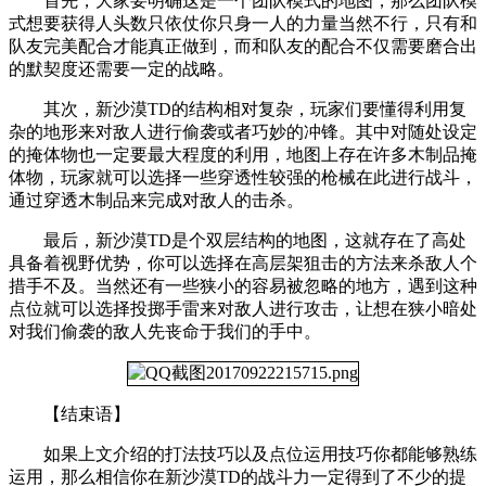
首先，大家要明确这是一个团队模式的地图，那么团队模
式想要获得人头数只依仗你只身一人的力量当然不行，只有和
队友完美配合才能真正做到，而和队友的配合不仅需要磨合出
的默契度还需要一定的战略。
其次，新沙漠TD的结构相对复杂，玩家们要懂得利用复
杂的地形来对敌人进行偷袭或者巧妙的冲锋。其中对随处设定
的掩体物也一定要最大程度的利用，地图上存在许多木制品掩
体物，玩家就可以选择一些穿透性较强的枪械在此进行战斗，
通过穿透木制品来完成对敌人的击杀。
最后，新沙漠TD是个双层结构的地图，这就存在了高处
具备着视野优势，你可以选择在高层架狙击的方法来杀敌人个
措手不及。当然还有一些狭小的容易被忽略的地方，遇到这种
点位就可以选择投掷手雷来对敌人进行攻击，让想在狭小暗处
对我们偷袭的敌人先丧命于我们的手中。
【结束语】
如果上文介绍的打法技巧以及点位运用技巧你都能够熟练
运用，那么相信你在新沙漠TD的战斗力一定得到了不少的提