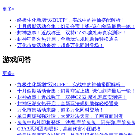
更多»
·
终极生化新增“双BUFF”，实战中的神仙搭配解析！
·
十月假期活动合集：幻灵夺宝上线+诛仙剑阵最后一轮
·
封神故事！近战称王，双持CZS2-魔礼寿真实测评！
·
封神狂潮火热开启，全新玩法规则助你轻松通关
·
万化市集活动来袭，超多万化同时登场！
游戏问答
更多»
·
终极生化新增“双BUFF”，实战中的神仙搭配解析！
·
十月假期活动合集：幻灵夺宝上线+诛仙剑阵最后一轮
·
封神故事！近战称王，双持CZS2-魔礼寿真实测评！
·
封神狂潮火热开启，全新玩法规则助你轻松通关
·
万化市集活动来袭，超多万化同时登场！
·
单日两场强强对话，大梦对决天意，子画直面时涯
·
兔兔中秋礼即将登场，沙鹰-宇航兔兔、闪光弹-宇航兔
·
G3A3系列逐渐崛起，高额伤害小图必备！