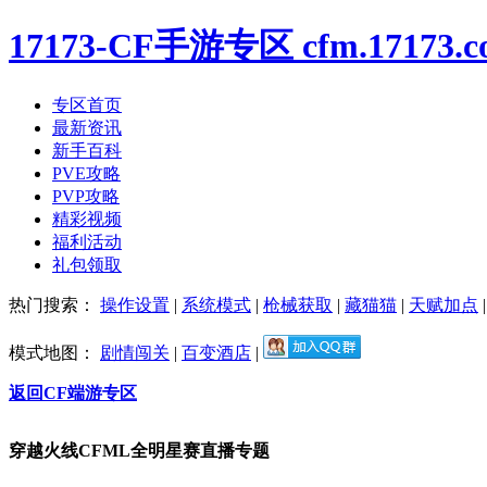
17173-CF
手游专区
cfm.17173.
专区首页
最新资讯
新手百科
PVE攻略
PVP攻略
精彩视频
福利活动
礼包领取
热门搜索：
操作设置
|
系统模式
|
枪械获取
|
藏猫猫
|
天赋加点
模式地图：
剧情闯关
|
百变酒店
|
返回CF端游专区
穿越火线CFML全明星赛直播专题