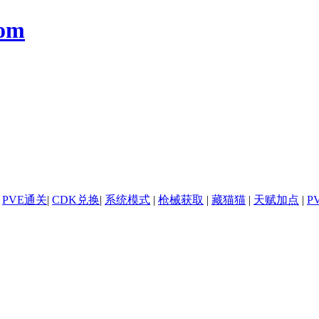
com
|
PVE通关
|
CDK兑换
|
系统模式
|
枪械获取
|
藏猫猫
|
天赋加点
|
P