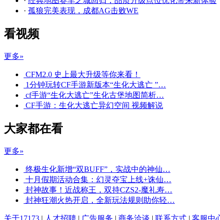
·
经典地图赛车之城回归，品质升级点位优化带来新体验
·
孤狼完美表现，成都AG击败WE
看视频
更多»
CFM2.0 史上最大升级等你来看！
1分钟玩转CF手游新版本“生化大逃亡 ”…
cf手游“生化大逃亡”生化古堡地图简析…
CF手游：生化大逃亡异幻空间 视频解说
大家都在看
更多»
终极生化新增“双BUFF”，实战中的神仙…
十月假期活动合集：幻灵夺宝上线+诛仙…
封神故事！近战称王，双持CZS2-魔礼寿…
封神狂潮火热开启，全新玩法规则助你轻…
关于17173
|
人才招聘
|
广告服务
|
商务洽谈
|
联系方式
|
客服中