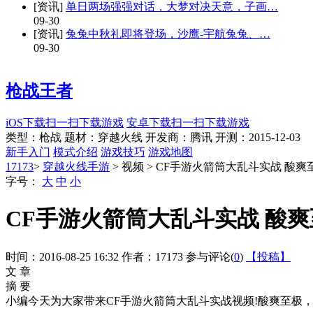
[资讯]
单日两场强强对话，大梦对决天意，子画…
09-30
[资讯]
兔兔中秋礼即将登场，沙鹰-宇航兔兔、…
09-30
枪战王者
iOS下载
扫一扫下载游戏
安卓下载
扫一扫下载游戏
类型：枪战
题材：穿越火线
开发商：腾讯
开测：2015-12-03
新手入门
模式介绍
游戏技巧
游戏地图
17173
>
穿越火线手游
> 视频 > CF手游火箭筒大乱斗实战 酸爽
字号：
大
中
小
CF手游火箭筒大乱斗实战 酸
时间：2016-08-25 16:32
作者：17173
参与评论(
0
)
【投稿】
文 章
摘 要
小编今天为大家带来CF手游火箭筒大乱斗实战视频!酸爽至极，希