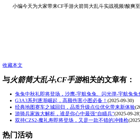
小编今天为大家带来CF手游火箭筒大乱斗实战视频!酸爽至极
收藏本文
与
火箭筒大乱斗,CF手游
相关的文章有：
兔兔中秋礼即将登场，沙鹰-宇航兔兔、闪光弹-宇航兔兔
G3A3系列逐渐崛起，高额伤害小图必备！
(2025-09-30)
经典地图赛车之城回归，品质升级点位优化带来新体验
(2
游骑兵家族大解析，谁是你心中最强“自瞄兵”
(2025-09-28
双持CZS2-魔礼寿即将登场，又是一款不错的冲锋枪
(2025
热门活动