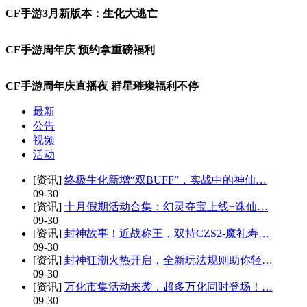
CF手游3月新版本：生化大逃亡
CF手游周年庆 预约拿重磅福利
CF手游周年庆直播夜 群星璀璨福利不停
最新
公告
视频
活动
[资讯]
终极生化新增“双BUFF”，实战中的神仙…
09-30
[资讯]
十月假期活动合集：幻灵夺宝上线+诛仙…
09-30
[资讯]
封神故事！近战称王，双持CZS2-魔礼寿…
09-30
[资讯]
封神狂潮火热开启，全新玩法规则助你轻…
09-30
[资讯]
万化市集活动来袭，超多万化同时登场！…
09-30