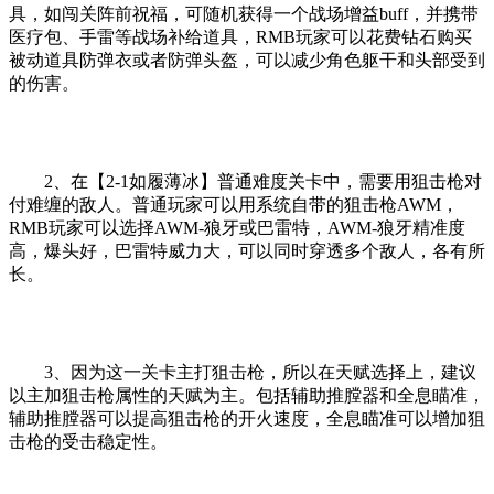
具，如闯关阵前祝福，可随机获得一个战场增益buff，并携带
医疗包、手雷等战场补给道具，RMB玩家可以花费钻石购买
被动道具防弹衣或者防弹头盔，可以减少角色躯干和头部受到
的伤害。
2、在【2-1如履薄冰】普通难度关卡中，需要用狙击枪对
付难缠的敌人。普通玩家可以用系统自带的狙击枪AWM，
RMB玩家可以选择AWM-狼牙或巴雷特，AWM-狼牙精准度
高，爆头好，巴雷特威力大，可以同时穿透多个敌人，各有所
长。
3、因为这一关卡主打狙击枪，所以在天赋选择上，建议
以主加狙击枪属性的天赋为主。包括辅助推膛器和全息瞄准，
辅助推膛器可以提高狙击枪的开火速度，全息瞄准可以增加狙
击枪的受击稳定性。