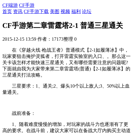
CF端游
CF手游
首页
资讯
CF手游下载
美图
视频
福利
论坛
CF手游第二章雷霆塔2-1 普通三星通关
2015-12-15 13:59
作者：17173整理
0
在《穿越火线·枪战王者》普通模式【2-1如履薄冰】中，
玩家要狙击掩护灵狐者，打开雷霆实验室的入口、。那么这一
关卡该怎样才能快速三星通关，又有哪些需要注意的问题呢?
下面就由我为大家带来第二章雷霆塔(普通)【2-1如履薄冰】的
三星通关打法攻略。
三星要求：1、通关;2、爆头10个以上敌人;3、50%以上血
量通关。
战前准备：
1、随着难度慢慢的增加，对玩家的战斗力也逐渐有了更
高的要求。在战斗前，建议大家可以在备战大厅内购买主动道